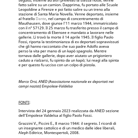
seguito, insieme ad altri prelevati la stessa notte, venne
fatto salire su un camion. Dapprima, fu portato alle Scuole
Leopoldine a Firenze e poi fatto salire su un treno alla
stazione di Santa Maria Novella. Venne deportato, insieme
al fratell
o
Dante
, ne
l campo di concentramento di
Mauthausen, dove giunse l’11 marzo 1944, immatricolato
con il n° 57129. Il 25 marzo fu trasferito presso il campo di
concentramento di Ebensee e mandato a lavorare nelle
gallerie. Lì trovò la morte il 14 aprile 1945. Il figlio Paolo
Fossi, riporta la testimonianza di ex deportati sopravvissuti
che gli hanno raccontato che suo padre Adolfo aveva
perso la vita per mano di un kapò spagnolo. Mentre
tornava dalle gallerie, dopo aver aiutato un prigioniero
caduto a rialzarsi, fu spinto da un kapò; lui reagì alla spinta
e per questo fu ucciso con un colpo di pistola.
Marco Orsi, ANED (Associazione nazionale ex deportati nei
campi nazisti) Empolese-Valdelsa
FONTI
:
Intervista del 24 gennaio 2023 realizzata da ANED sezione
dell’Empolese Valdelsa al figlio Paolo Fossi.
Grazzini V., Piccini E., 8 marzo 1944: il segreto. I ricordi di
un insegnante cattolico e di un medico dalle idee liberali,
Aleph Editrice, Montespertoli, 2008.