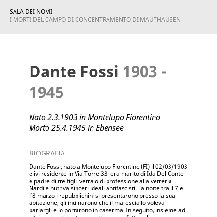
SALA DEI NOMI
I MORTI DEL CAMPO DI CONCENTRAMENTO DI MAUTHAUSEN
Dante Fossi
1903 -
1945
Nato 2.3.1903 in Montelupo Fiorentino
Morto 25.4.1945 in Ebensee
BIOGRAFIA
Dante Fossi, nato a Montelupo Fiorentino (FI) il 02/03/1903
e ivi residente in Via Torre 33, era marito di Ida Del Conte
e padre di tre figli, vetraio di professione alla vetreria
Nardi e nutriva sinceri ideali antifascisti. La notte tra il 7 e
l’8 marzo i repubblichini si presentarono presso la sua
abitazione, gli intimarono che il ma
resciallo voleva
parlargli e lo portarono in caserma. In seguito, insieme ad