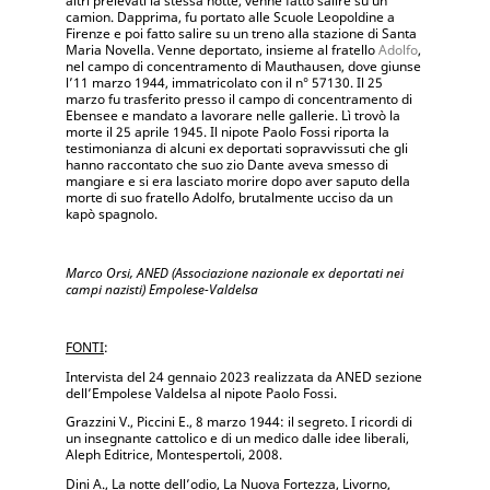
altri prelevati la stessa notte, venne fatto salire su un
camion. Dapprima, fu portato alle Scuole Leopoldine a
Firenze e poi fatto salire su un treno alla stazione di Santa
Maria Novella. Venne deportato, insieme al fratello
Adolfo
,
nel campo di concentramento di Mauthausen, dove giunse
l’11 marzo 1944, immatricolato con il n° 57130. Il 25
marzo fu trasferito presso il campo di conc
entramento di
Ebensee e mandato a lavorare nelle gallerie. Lì trovò la
morte il 25 aprile 1945. Il nipote Paolo Fossi riporta la
testimonianza di alcuni ex deportati sopravvissuti che gli
hanno raccontato che suo zio Dante aveva smesso di
mangiare e si era lasciato morire dopo aver saputo della
morte di suo fratello Adolfo, brutalmente ucciso da un
kapò spagnolo.
Marco Orsi, ANED (Associazione nazionale ex deportati nei
campi nazisti) Empolese-Valdelsa
FONTI
:
Intervista del 24 gennaio 2023 realizzata da ANED sezione
dell’Empolese Valdelsa al nipote Paolo Fossi.
Grazzini V., Piccini E., 8 marzo 1944: il segreto. I ricordi di
un insegnante cattolico e di un medico dalle idee liberali,
Aleph Editrice, Montespertoli, 2008.
Dini A., La notte dell’odio, La Nuova Fortezza, Livorno,