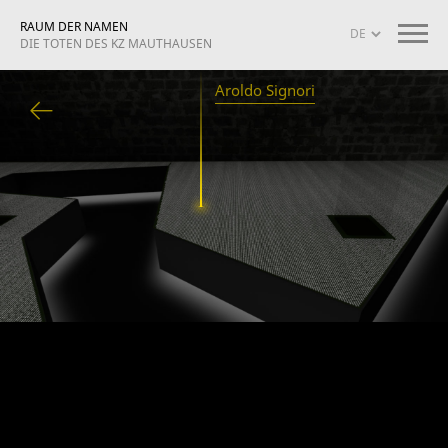
RAUM DER NAMEN
DIE TOTEN DES KZ MAUTHAUSEN
Aroldo Signori
iografien
Projekt-Info
mauthausen memorial