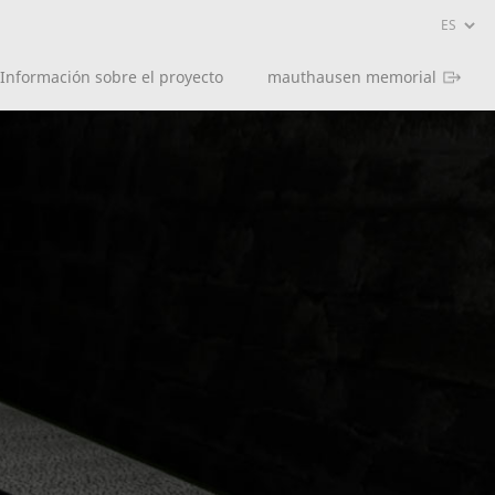
Información sobre el proyecto
mauthausen memorial