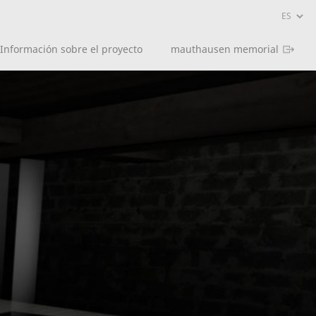
Información sobre el proyecto
mauthausen memorial