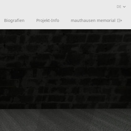
Biografien
Projekt-Info
mauthausen memorial