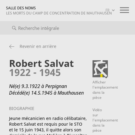
SALLE DES NOMS
LES MORTS DU CAMP DE CONCENTRATION DE MAUTHAUSEN
ale
Biographies
Informations sur le projet
mauthausen me
Revenir en arrière
Robert Salvat
1922 - 1945
Afficher
Né(e) 9.3.1922 à Perpignan
l'emplacement
Décédé(e) 14.5.1945 à Mauthausen
dans la
pièce
BIOGRAPHIE
Vidéo
sur
Jeune mécanicien en radio célibataire,
l'emplacement
Robert Salvat est requis pour le STO
dans la
et le 15 juin 1943, il quitte alors son
pièce