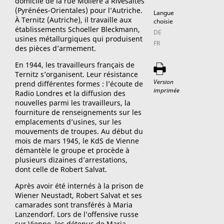
domicile de la rue Molière à Rivesaltes
(Pyrénées-Orientales) pour l’Autriche.
Langue
À Ternitz (Autriche), il travaille aux
choisie
établissements Schoeller Bleckmann,
DE
usines métallurgiques qui produisent
FR
des pièces d’armement.
En 1944, les travailleurs français de
Ternitz s’organisent. Leur résistance
Version
prend différentes formes : l’écoute de
imprimée
Radio Londres et la diffusion des
nouvelles parmi les travailleurs, la
fourniture de renseignements sur les
emplacements d’usines, sur les
mouvements de troupes. Au début du
mois de mars 1945, le KdS de Vienne
démantèle le groupe et procède à
plusieurs dizaines d’arrestations,
dont celle de Robert Salvat.
Après avoir été internés à la prison de
Wiener Neustadt, Robert Salvat et ses
camarades sont transférés à Maria
Lanzendorf. Lors de l’offensive russe
sur Vienne, les détenus de Maria