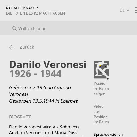
RAUM DER NAMEN
DIE TOTEN DES KZ MAUTHAUSEN
iografien
Projekt-Info
mauthausen memorial
Zurück
Danilo Veronesi
1926 - 1944
Position
Geboren 3.7.1926 in Caprino
im Raum
Veronese
zeigen
Gestorben 13.5.1944 in Ebensee
Video
zur
BIOGRAFIE
Position
im Raum
Danilo Veronesi wird als Sohn von
Adelino Veronesi und Maria Dossi
Sprachversionen