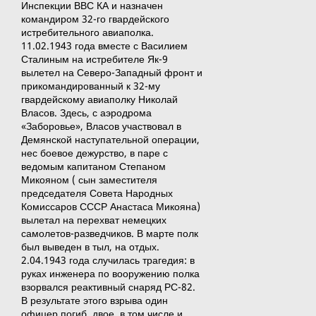
Инспекции ВВС КА и назначен
командиром 32-го гвардейского
истребительного авиаполка.
11.02.1943 года вместе с Василием
Сталиным на истребителе Як-9
вылетел на Северо-Западный фронт и
прикомандированный к 32-му
гвардейскому авиаполку Николай
Власов. Здесь, с аэродрома
«Заборовье», Власов участвовал в
Демянской наступательной операции,
нес боевое дежурство, в паре с
ведомым капитаном Степаном
Микояном ( сын заместителя
председателя Совета Народных
Комиссаров СССР Анастаса Микояна)
вылетал на перехват немецких
самолетов-разведчиков. В марте полк
был выведен в тыл, на отдых.
2.04.1943 года случилась трагедия: в
руках инженера по вооружению полка
взорвался реактивный снаряд РС-82.
В результате этого взрыва один
офицер погиб, двое, в том числе и