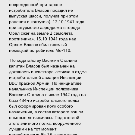
поврежденный при таране
истребитель Власов посадил не
выпуская шасси, получив при этом
ранения и контузию). 12.10.1941 года
при штурмовке аэродрома в городе
Орел сжег на земле 2 самолета
противника». 15.10 1941 года над
Орлом Власов сбил тяжелый
немецкий истребитель Ме-110.
По ходатайству Василия Сталина
капитан Власов был назначен на
должность инспектора-летчика в отдел
истребительной авиации Инспекции
ВВС Красной Армии. По инициативе
начальника Инспекции полковника
Василия Сталина в июле 1942 года на
базе 434-го истребительного полка
был сформирован полк особого
назначения, в состав которого вошли
опытные летчики-асы. Подготовкой
этого элитного полка, вооруженного
лучшими на тот момент
истребителями Як-1Б, занимались