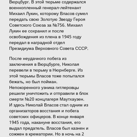
Вюрцбург. В этой тюрьме содержался
военнопленный генерал-лейтенант
Михаил Лукин, которому Власов сумел
передать свою Золотую Звезду Героя
Советского Союза за №756. Михаил
Лукин ее сохранил и после
освобождения из плена в 1945 году
передал в наградной отдел
Президиума Верховного Совета СССР.
После неудачного побега из
заключения в Вюрцбурге, Николая
перевели в тюрьму в Нюрнберге. Из
этой тюрьмы Власов тоже попытался
бежать, но был пойман.
Непокоренного узника гитлеровцы
решили уничтожить и отправили в блок
смерти №20 концлагеря Маутхаузен.
И здесь Николай Власов стал одним из
организаторов восстания и побега
советских офицеров. В конце января
1945 года, накануне восстания, его
выдал предатель. Власов был казнен и
сожжен в крематории. Но в ночь на 2