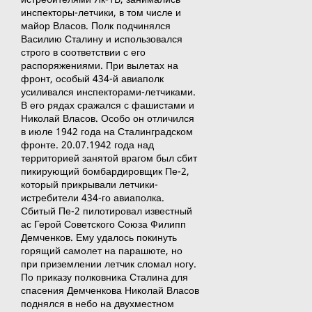
инспекторы-летчики, в том числе и
майор Власов. Полк подчинялся
Василию Сталину и использовался
строго в соответствии с его
распоряжениями. При вылетах на
фронт, особый 434-й авиаполк
усиливался инспекторами-летчиками.
В его рядах сражался с фашистами и
Николай Власов. Особо он отличился
в июле 1942 года на Сталинградском
фронте. 20.07.1942 года над
территорией занятой врагом был сбит
пикирующий бомбардировщик Пе-2,
который прикрывали летчики-
истребители 434-го авиаполка.
Сбитый Пе-2 пилотировал известный
ас Герой Советского Союза Филипп
Демченков. Ему удалось покинуть
горящий самолет на парашюте, но
при приземлении летчик сломал ногу.
По приказу полковника Сталина для
спасения Демченкова Николай Власов
поднялся в небо на двухместном