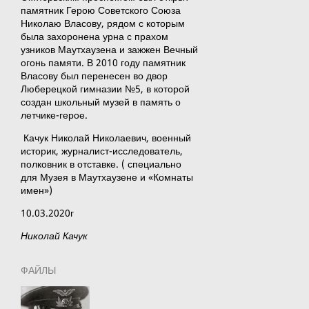
памятник Герою Советского Союза
Николаю Власову, рядом с которым
была захоронена урна с прахом
узников Маутхаузена и зажжен Вечный
огонь памяти. В 2010 году памятник
Власову был перенесен во двор
Люберецкой гимназии №5, в которой
создан школьный музей в память о
летчике-герое.
Качук Николай Николаевич, военный
историк, журналист-исследователь,
полковник в отставке. ( специально
для Музея в Маутхаузене и «Комнаты
имен»)
10.03.2020г
Николай Качук
ФАЙЛЫ