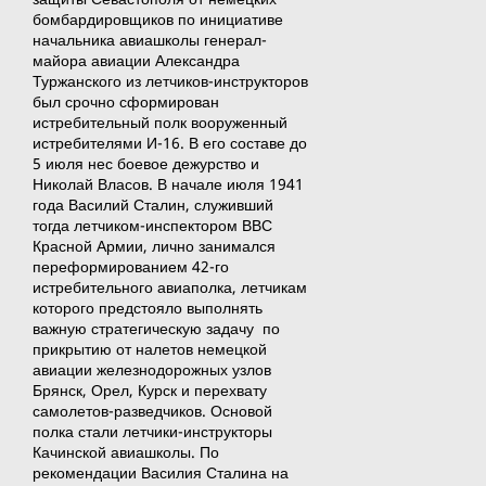
бомбардировщиков по инициативе
начальника авиашколы генерал-
майора авиации Александра
Туржанского из летчиков-инструкторов
был срочно сформирован
истребительный полк вооруженный
истребителями И-16. В его составе до
5 июля нес боевое дежурство и
Николай Власов. В начале июля 1941
года Василий Сталин, служивший
тогда летчиком-инспектором ВВС
Красной Армии, лично занимался
переформированием 42-го
истребительного авиаполка, летчикам
которого предстояло выполнять
важную стратегическую задачу по
прикрытию от налетов немецкой
авиации железнодорожных узлов
Брянск, Орел, Курск и перехвату
самолетов-разведчиков. Основой
полка стали летчики-инструкторы
Качинской авиашколы. По
рекомендации Василия Сталина на