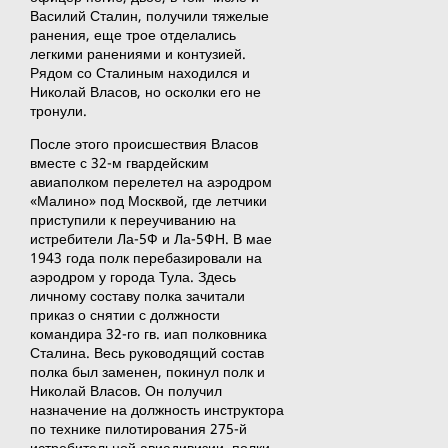
Василий Сталин, получили тяжелые
ранения, еще трое отделались
легкими ранениями и контузией.
Рядом со Сталиным находился и
Николай Власов, но осколки его не
тронули.
После этого происшествия Власов
вместе с 32-м гвардейским
авиаполком перелетел на аэродром
«Малино» под Москвой, где летчики
приступили к переучиванию на
истребители Ла-5Ф и Ла-5ФН. В мае
1943 года полк перебазировали на
аэродром у города Тула. Здесь
личному составу полка зачитали
приказ о снятии с должности
командира 32-го гв. иап полковника
Сталина. Весь руководящий состав
полка был заменен, покинул полк и
Николай Власов. Он получил
назначение на должность инструктора
по технике пилотирования 275-й
истребительной авиадивизии, полки