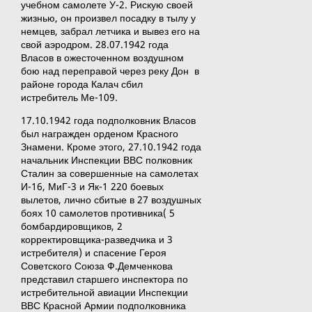
учебном самолете У-2. Рискую своей
жизнью, он произвел посадку в тылу у
немцев, забрал летчика и вывез его на
свой аэродром. 28.07.1942 года
Власов в ожесточенном воздушном
бою над переправой через реку Дон в
районе города Калач сбил
истребитель Ме-109.
17.10.1942 года подполковник Власов
был награжден орденом Красного
Знамени. Кроме этого, 27.10.1942 года
начальник Инспекции ВВС полковник
Сталин за совершенные на самолетах
И-16, МиГ-3 и Як-1 220 боевых
вылетов, лично сбитые в 27 воздушных
боях 10 самолетов противника( 5
бомбардировщиков, 2
корректировщика-разведчика и 3
истребителя) и спасение Героя
Советского Союза Ф.Демченкова
представил старшего инспектора по
истребительной авиации Инспекции
ВВС Красной Армии подполковника