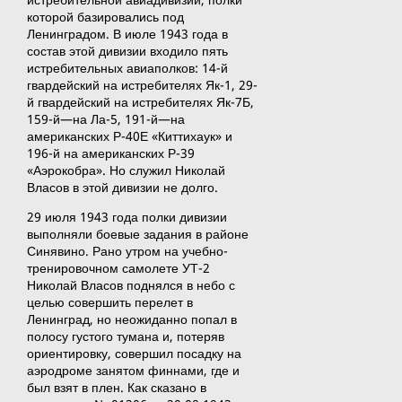
которой базировались под
Ленинградом. В июле 1943 года в
состав этой дивизии входило пять
истребительных авиаполков: 14-й
гвардейский на истребителях Як-1, 29-
й гвардейский на истребителях Як-7Б,
159-й—на Ла-5, 191-й—на
американских Р-40Е «Киттихаук» и
196-й на американских Р-39
«Аэрокобра». Но служил Николай
Власов в этой дивизии не долго.
29 июля 1943 года полки дивизии
выполняли боевые задания в районе
Синявино. Рано утром на учебно-
тренировочном самолете УТ-2
Николай Власов поднялся в небо с
целью совершить перелет в
Ленинград, но неожиданно попал в
полосу густого тумана и, потеряв
ориентировку, совершил посадку на
аэродроме занятом финнами, где и
был взят в плен. Как сказано в