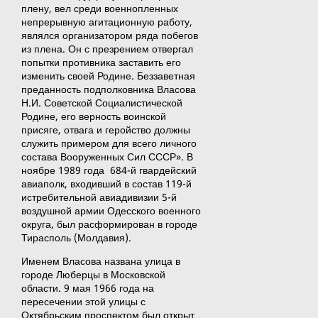
плену, вел среди военнопленных
непрерывную агитационную работу,
являлся организатором ряда побегов
из плена. Он с презрением отвергал
попытки противника заставить его
изменить своей Родине. Беззаветная
преданность подполковника Власова
Н.И. Советской Социалистической
Родине, его верность воинской
присяге, отвага и геройство должны
служить примером для всего личного
состава Вооруженных Сил СССР». В
ноябре 1989 года 684-й гвардейский
авиаполк, входивший в состав 119-й
истребительной авиадивизии 5-й
воздушной армии Одесского военного
округа, был расформирован в городе
Тирасполь (Молдавия).
Именем Власова названа улица в
городе Люберцы в Московской
области. 9 мая 1966 года на
пересечении этой улицы с
Октябрьским проспектом был открыт