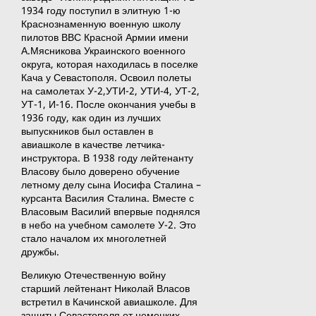
1934 году поступил в элитную 1-ю
Краснознаменную военную школу
пилотов ВВС Красной Армии имени
А.Мясникова Украинского военного
округа, которая находилась в поселке
Кача у Севастополя. Освоил полеты
на самолетах У-2,УТИ-2, УТИ-4, УТ-2,
УТ-1, И-16. После окончания учебы в
1936 году, как один из лучших
выпускников был оставлен в
авиашколе в качестве летчика-
инструктора. В 1938 году лейтенанту
Власову было доверено обучение
летному делу сына Иосифа Сталина –
курсанта Василия Сталина. Вместе с
Власовым Василий впервые поднялся
в небо на учебном самолете У-2. Это
стало началом их многолетней
дружбы.
Великую Отечественную войну
старший лейтенант Николай Власов
встретил в Качинской авиашколе. Для
защиты Севастополя от немецких