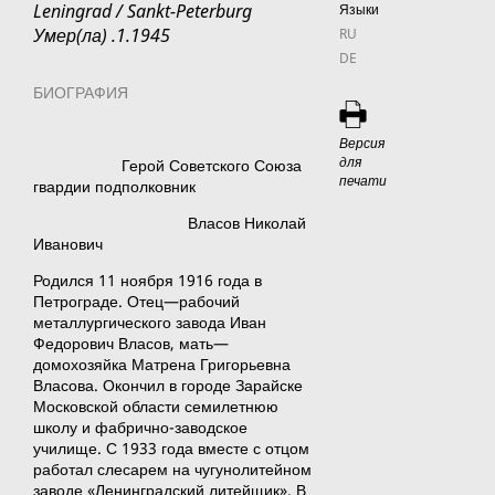
Leningrad / Sankt-Peterburg
Языки
Умер(ла) .1.1945
RU
DE
БИОГРАФИЯ
Версия
для
Герой Советского Союза
печати
гвардии подполковник
Власов Николай
Иванович
Родился 11 ноября 1916 года в
Петрограде. Отец—рабочий
металлургического завода Иван
Федорович Власов, мать—
домохозяйка Матрена Григорьевна
Власова. Окончил в городе Зарайске
Московской области семилетнюю
школу и фабрично-заводское
училище. С 1933 года вместе с отцом
работал слесарем на чугунолитейном
заводе «Ленинградский литейщик». В