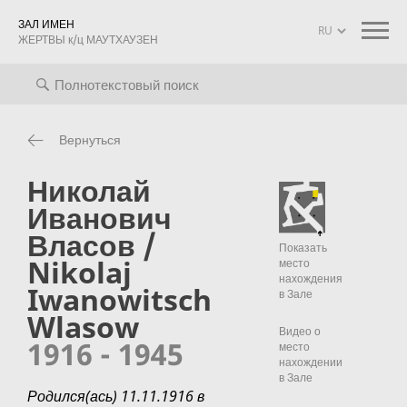
ЗАЛ ИМЕН
ЖЕРТВЫ к/ц МАУТХАУЗЕН
оиск
Биографии
Информация о проекте
mauthausen mem
Вернуться
Николай
Иванович
Власов /
Показать
Nikolaj
место
нахождения
Iwanowitsch
в Зале
Wlasow
Видео о
1916 - 1945
место
нахождении
в Зале
Родился(ась) 11.11.1916 в