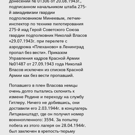
донесении № 01306 от 20.08.1943г.,
подписанном начальником штаба 275-
й авиадивизии гвардии
подполковником Минеевым, летчик-
инспектор по технике пилотирования
275-й иад Герой Советского Союза
гвардии подполковник Николай Власов
«29.07.1943г. при перелете с
аэродрома «Плеханово» в Ленинград
пропал без вести». Приказом
Управления кадров Красной Армии
№01487 от 27.09.1943 года Николай
Власов исключен из списков Красной
Армии как без вести пропавший.
Попавшего в плен Власова немцы
очень долго пытались склонить к
измене Родине и переходу на службу
Гитлеру. Ничего не добившись, они
доставили его 2.03.1944г. в концлагерь
Литцманштадт, где он получил номер
военнопленного: 3594. За попытку
побега из этого лагеря он 28.04.1944г.
был заключен в крепость-тюрьму