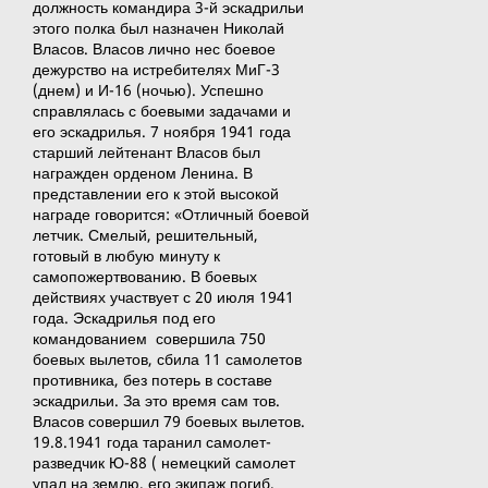
должность командира 3-й эскадрильи
этого полка был назначен Николай
Власов. Власов лично нес боевое
дежурство на истребителях МиГ-3
(днем) и И-16 (ночью). Успешно
справлялась с боевыми задачами и
его эскадрилья. 7 ноября 1941 года
старший лейтенант Власов был
награжден орденом Ленина. В
представлении его к этой высокой
награде говорится: «Отличный боевой
летчик. Смелый, решительный,
готовый в любую минуту к
самопожертвованию. В боевых
действиях участвует с 20 июля 1941
года. Эскадрилья под его
командованием совершила 750
боевых вылетов, сбила 11 самолетов
противника, без потерь в составе
эскадрильи. За это время сам тов.
Власов совершил 79 боевых вылетов.
19.8.1941 года таранил самолет-
разведчик Ю-88 ( немецкий самолет
упал на землю, его экипаж погиб,