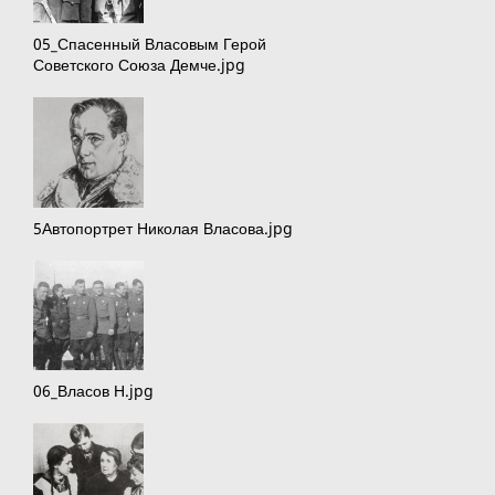
05_Спасенный Власовым Герой
Советского Союза Демче.jpg
5Автопортрет Николая Власова.jpg
06_Власов Н.jpg