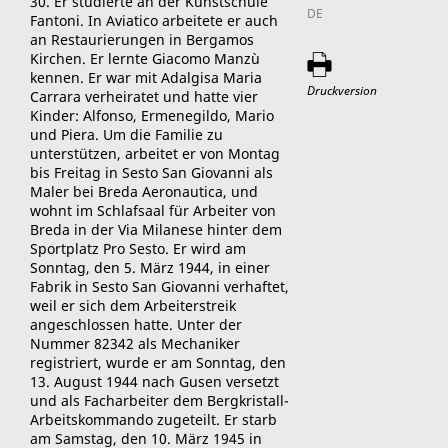
30. Er studierte an der Kunstschule
DE
Fantoni. In Aviatico arbeitete er auch
an Restaurierungen in Bergamos
Kirchen. Er lernte Giacomo Manzù
kennen. Er war mit Adalgisa Maria
Druckversion
Carrara verheiratet und hatte vier
Kinder: Alfonso, Ermenegildo, Mario
und Piera. Um die Familie zu
unterstützen, arbeitet er von Montag
bis Freitag in Sesto San Giovanni als
Maler bei Breda Aeronautica, und
wohnt im Schlafsaal für Arbeiter von
Breda in der Via Milanese hinter dem
Sportplatz Pro Sesto. Er wird am
Sonntag, den 5. März 1944, in einer
Fabrik in Sesto San Giovanni verhaftet,
weil er sich dem Arbeiterstreik
angeschlossen hatte. Unter der
Nummer 82342 als Mechaniker
registriert, wurde er am Sonntag, den
13. August 1944 nach Gusen versetzt
und als Facharbeiter dem Bergkristall-
Arbeitskommando zugeteilt. Er starb
am Samstag, den 10. März 1945 in