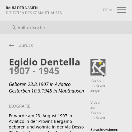
RAUM DER NAMEN
DIE TOTEN DES KZ MAUTHAUSEN
iografien
Projekt-Info
mauthausen memorial
Zurück
Egidio Dentella
1907 - 1945
Position
Geboren 23.8.1907 in Aviatico
im Raum
Gestorben 10.3.1945 in Mauthausen
zeigen
Video
BIOGRAFIE
zur
Position
Er wurde am 23. August 1907 in
im Raum
Aviatico in der Provinz Bergamo
geboren und wohnte in der Via Dosso
Sprachversionen