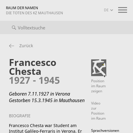
RAUM DER NAMEN
DIE TOTEN DES KZ MAUTHAUSEN
iografien
Projekt-Info
mauthausen memorial
Zurück
Francesco
Chesta
1927 - 1945
Position
im Raum
zeigen
Geboren 7.11.1927 in Verona
Gestorben 15.3.1945 in Mauthausen
Video
zur
Position
BIOGRAFIE
im Raum
Francesco Chesta war Student am
Sprachversionen
Institut Galileo-Ferraris in Verona.
Er