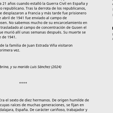
 21 años cuando estalló la Guerra Civil en España y
to republicano. Tras la derrota de los republicanos,
e desplazaron a Francia y más tarde fue prisionero
e abril de 1941 fue enviado al campo de
usen. No sabemos mucho de su encarcelamiento en
 trasladado al campo de concentración de Gusen el
ue murió allí unas semanas después. Su muerte se
e de 1941.
e la familia de Juan Estrada Viña visitaron
rimera vez.
obrina, y su marido Luis Sánchez (2024)
****
 Era el sexto de diez hermanos. De origen humilde de
 cuyas raíces de muchas generaciones, se fijan en
dalajara, España.
De carácter cariñoso, trabajador y