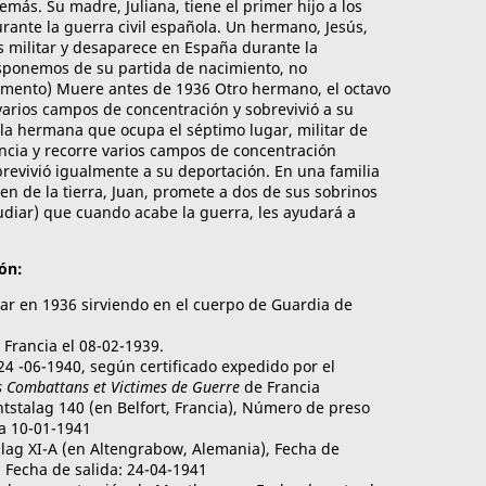
emás. Su madre, Juliana, tiene el primer hijo a los
durante la guerra civil española. Un hermano, Jesús,
 es militar y desaparece en España durante la
sponemos de su partida de nacimiento, no
mento) Muere antes de 1936 Otro hermano, el octavo
e varios campos de concentración y sobrevivió a su
 la hermana que ocupa el séptimo lugar, militar de
ancia y recorre varios campos de concentración
brevivió igualmente a su deportación. En una familia
en de la tierra, Juan, promete a dos de sus sobrinos
diar) que cuando acabe la guerra, les ayudará a
ón:
itar en 1936 sirviendo en el cuerpo de Guardia de
 Francia el 08-02-1939.
24 -06-1940, según certificado expedido por el
s Combattans et Victimes de Guerre
de Francia
ntstalag 140 (en Belfort, Francia), Número de preso
da 10-01-1941
alag XI-A (en Altengrabow, Alemania), Fecha de
 Fecha de salida: 24-04-1941