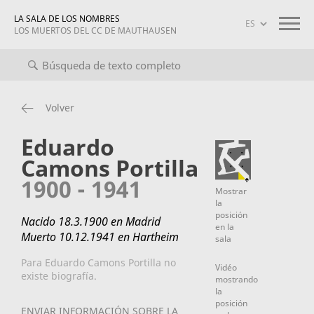
LA SALA DE LOS NOMBRES
LOS MUERTOS DEL CC DE MAUTHAUSEN
o completo
Biografías
Información sobre el proyecto
maut
Volver
Eduardo
Camons Portilla
1900 - 1941
Mostrar
la
posición
Nacido 18.3.1900 en Madrid
en la
Muerto 10.12.1941 en Hartheim
sala
Para Eduardo Camons Portilla no
Vidéo
existe biografía.
mostrando
la
posición
ENVIAR INFORMACIÓN SOBRE LA