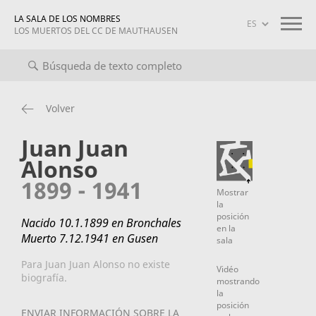
LA SALA DE LOS NOMBRES
LOS MUERTOS DEL CC DE MAUTHAUSEN
o completo
Biografías
Información sobre el proyecto
maut
Volver
Juan Juan
Alonso
1899 - 1941
Mostrar
la
posición
Nacido 10.1.1899 en Bronchales
en la
Muerto 7.12.1941 en Gusen
sala
Para Juan Juan Alonso no existe
Vidéo
biografía.
mostrando
la
posición
ENVIAR INFORMACIÓN SOBRE LA