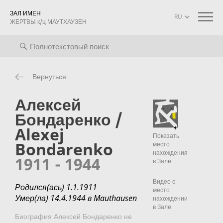
ЗАЛ ИМЕН
ЖЕРТВЫ к/ц МАУТХАУЗЕН
оиск
Биографии
Информация о проекте
mauthausen mem
Вернуться
Алексей
Бондаренко /
Alexej
Показать
Bondarenko
место
нахождения
1911 - 1944
в Зале
Видео о
Родился(ась) 1.1.1911
место
Умер(ла) 14.4.1944 в Mauthausen
нахождении
в Зале
Биография Алексей Бондаренко не