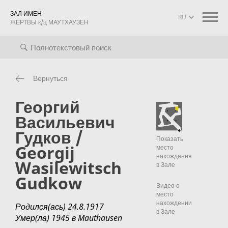
ЗАЛ ИМЕН
ЖЕРТВЫ к/ц МАУТХАУЗЕН
оиск
Биографии
Информация о проекте
mauthausen mem
Вернуться
Георгий
Васильевич
Гудков /
Показать
Georgij
место
нахождения
Wasilewitsch
в Зале
Gudkow
Видео о
место
нахождении
Родился(ась) 24.8.1917
в Зале
Умер(ла) 1945 в Mauthausen