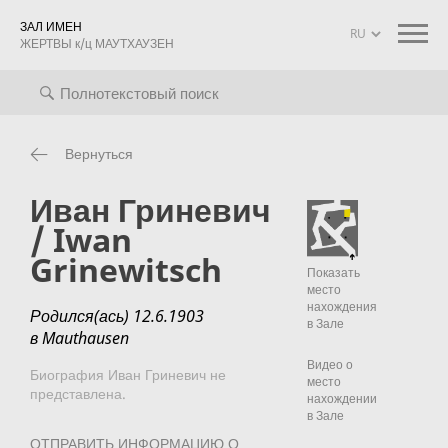
ЗАЛ ИМЕН
ЖЕРТВЫ к/ц МАУТХАУЗЕН
оиск
Биографии
Информация о проекте
mauthausen mem
Вернуться
Иван Гриневич
/ Iwan
Grinewitsch
Показать
место
нахождения
Родился(ась) 12.6.1903
в Зале
в Mauthausen
Видео о
Биография Иван Гриневич не
место
представлена.
нахождении
в Зале
ОТПРАВИТЬ ИНФОРМАЦИЮ О