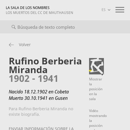
LA SALA DE LOS NOMBRES
LOS MUERTOS DEL CC DE MAUTHAUSEN
o completo
Biografías
Información sobre el proyecto
maut
Volver
Rufino Berberia
Miranda
1902 - 1941
Mostrar
la
posición
Nacido 18.12.1902 en Cobeta
en la
Muerto 30.10.1941 en Gusen
sala
Para Rufino Berberia Miranda no
Vidéo
existe biografía.
mostrando
la
posición
ENVIAR INFORMACIÓN SOBRE LA