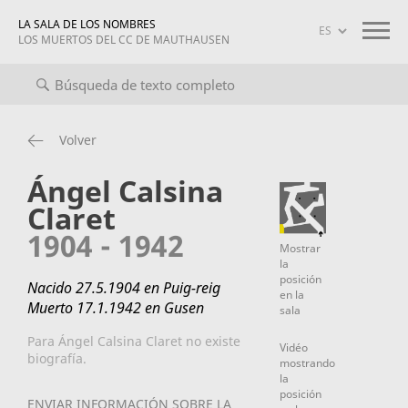
LA SALA DE LOS NOMBRES
LOS MUERTOS DEL CC DE MAUTHAUSEN
o completo
Biografías
Información sobre el proyecto
maut
Volver
Ángel Calsina
Claret
1904 - 1942
Mostrar
la
posición
Nacido 27.5.1904 en Puig-reig
en la
Muerto 17.1.1942 en Gusen
sala
Para Ángel Calsina Claret no existe
Vidéo
biografía.
mostrando
la
posición
ENVIAR INFORMACIÓN SOBRE LA