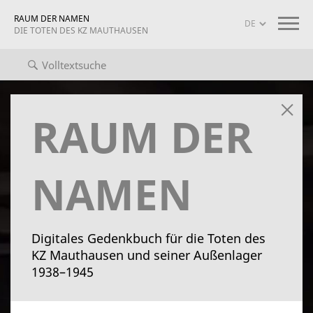
RAUM DER NAMEN
DIE TOTEN DES KZ MAUTHAUSEN
iografien
Projekt-Info
mauthausen memorial
RAUM DER
NAMEN
Digitales Gedenkbuch für die Toten des
KZ Mauthausen und seiner Außenlager
1938–1945