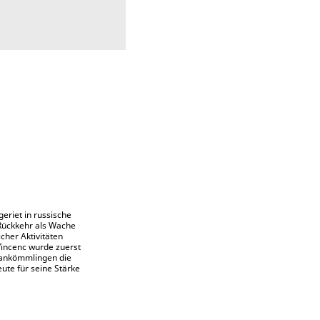
eriet in russische
 Rückkehr als Wache
cher Aktivitäten
 Vincenc wurde zuerst
euankömmlingen die
ute für seine Stärke