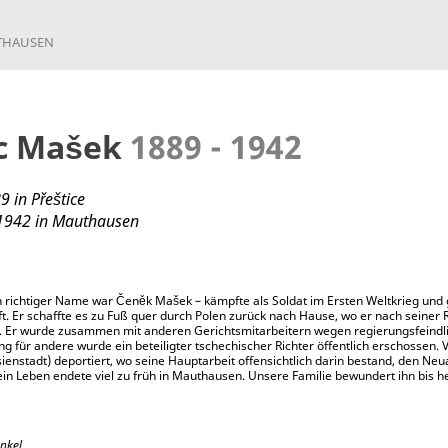
UTHAUSEN
c Mašek
1889 - 1942
 in Přeštice
1942 in Mauthausen
 richtiger Name war Čeněk Mašek – kämpfte als Soldat im Ersten Weltkrieg und g
. Er schaffte es zu Fuß quer durch Polen zurück nach Hause, wo er nach seiner
e. Er wurde zusammen mit anderen Gerichtsmitarbeitern wegen regierungsfeindli
ung für andere wurde ein beteiligter tschechischer Richter öffentlich erschossen.
ienstadt) deportiert, wo seine Hauptarbeit offensichtlich darin bestand, den N
in Leben endete viel zu früh in Mauthausen. Unsere Familie bewundert ihn bis he
nkel