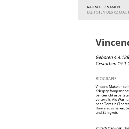
RAUM DER NAMEN
DIE TOTEN DES KZ MA
Vincen
Geboren 4.4.1889
Gestorben 19.1.
BIOGRAFIE
Vincenc Mašek – sein
Kriegsgefangenschaft
bei Gericht arbeitet
verurteilt. Als Warn
nach Terezín (Theres
Haare zu scheren. Se
und Zähigkeit.
Vojtech Jakoubek, Ure