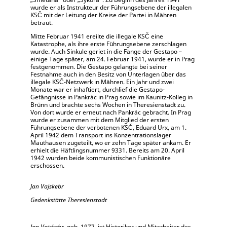
wurde er als Instrukteur der Führungsebene der illegalen
KSČ mit der Leitung der Kreise der Partei in Mähren
betraut.
Mitte Februar 1941 ereilte die illegale KSČ eine
Katastrophe, als ihre erste Führungsebene zerschlagen
wurde. Auch Sinkule geriet in die Fänge der Gestapo –
einige Tage später, am 24. Februar 1941, wurde er in Prag
festgenommen. Die Gestapo gelangte bei seiner
Festnahme auch in den Besitz von Unterlagen über das
illegale KSČ-Netzwerk in Mähren. Ein Jahr und zwei
Monate war er inhaftiert, durchlief die Gestapo-
Gefängnisse in Pankrác in Prag sowie im Kaunitz-Kolleg in
Brünn und brachte sechs Wochen in Theresienstadt zu.
Von dort wurde er erneut nach Pankrác gebracht. In Prag
wurde er zusammen mit dem Mitglied der ersten
Führungsebene der verbotenen KSČ, Eduard Urx, am 1.
April 1942 dem Transport ins Konzentrationslager
Mauthausen zugeteilt, wo er zehn Tage später ankam. Er
erhielt die Häftlingsnummer 9331. Bereits am 20. April
1942 wurden beide kommunistischen Funktionäre
erschossen.
Jan Vajskebr
Gedenkstätte Theresienstadt
Jan Vajskebr
, geb. 1977, ist Historiker und Mitarbeiter des