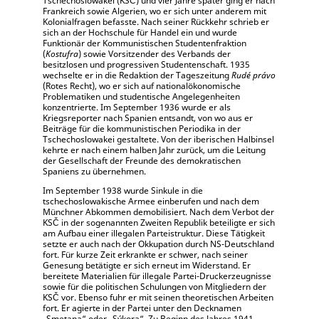
Tschechoslowakei (KSČ) und vier Jahre später ging er nach
Frankreich sowie Algerien, wo er sich unter anderem mit
Kolonialfragen befasste. Nach seiner Rückkehr schrieb er
sich an der Hochschule für Handel ein und wurde
Funktionär der Kommunistischen Studentenfraktion
(
Kostufra
) sowie Vorsitzender des Verbands der
besitzlosen und progressiven Studentenschaft. 1935
wechselte er in die Redaktion der Tageszeitung
Rudé právo
(Rotes Recht), wo er sich auf nationalökonomische
Problematiken und studentische Angelegenheiten
konzentrierte. Im September 1936 wurde er als
Kriegsreporter nach Spanien entsandt, von wo aus er
Beiträge für die kommunistischen Periodika in der
Tschechoslowakei gestaltete. Von der iberischen Halbinsel
kehrte er nach einem halben Jahr zurück, um die Leitung
der Gesellschaft der Freunde des demokratischen
Spaniens zu übernehmen.
Im September 1938 wurde Sinkule in die
tschechoslowakische Armee einberufen und nach dem
Münchner Abkommen demobilisiert. Nach dem Verbot der
KSČ in der sogenannten Zweiten Republik beteiligte er sich
am Aufbau einer illegalen Parteistruktur. Diese Tätigkeit
setzte er auch nach der Okkupation durch NS-Deutschland
fort. Für kurze Zeit erkrankte er schwer, nach seiner
Genesung betätigte er sich erneut im Widerstand. Er
bereitete Materialien für illegale Partei-Druckerzeugnisse
sowie für die politischen Schulungen von Mitgliedern der
KSČ vor. Ebenso fuhr er mit seinen theoretischen Arbeiten
fort. Er agierte in der Partei unter den Decknamen
„Smetana“ oder „Sýkora“. Zu Beginn des Jahres 1941