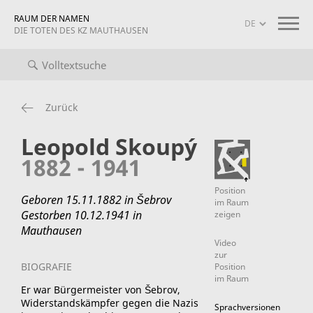
RAUM DER NAMEN
DIE TOTEN DES KZ MAUTHAUSEN
iografien
Projekt-Info
mauthausen memorial
Zurück
Leopold Skoupý
1882 - 1941
Position
Geboren 15.11.1882 in Šebrov
im Raum
Gestorben 10.12.1941 in
zeigen
Mauthausen
Video
zur
BIOGRAFIE
Position
im Raum
Er war Bürgermeister von Šebrov,
Widerstandskämpfer gegen die Nazis
Sprachversionen