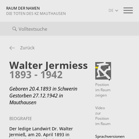
RAUM DER NAMEN
DIE TOTEN DES KZ MAUTHAUSEN
iografien
Projekt-Info
mauthausen memorial
Zurück
Walter Jermiess
1893 - 1942
Position
Geboren 20.4.1893 in Schwerin
im Raum
Gestorben 27.12.1942 in
zeigen
Mauthausen
Video
zur
BIOGRAFIE
Position
im Raum
Der ledige Landwirt Dr. Walter
Jermieß, am 20. April 1893 in
Sprachversionen