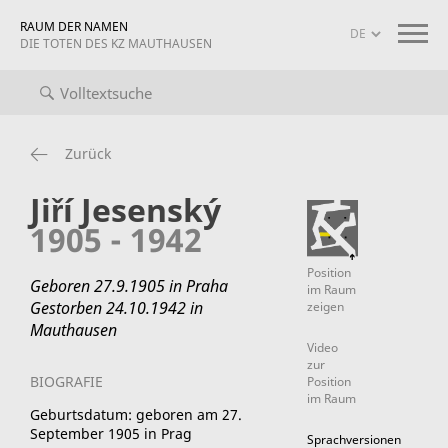
RAUM DER NAMEN
DIE TOTEN DES KZ MAUTHAUSEN
iografien
Projekt-Info
mauthausen memorial
Zurück
Jiří Jesenský
1905 - 1942
Position
Geboren 27.9.1905 in Praha
im Raum
Gestorben 24.10.1942 in
zeigen
Mauthausen
Video
zur
BIOGRAFIE
Position
im Raum
Geburtsdatum: geboren am 27.
September 1905 in Prag
Sprachversionen