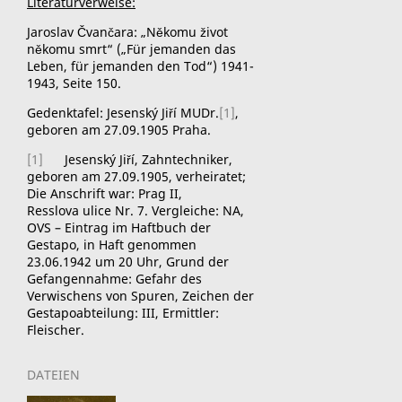
Literaturverweise:
Jaroslav Čvančara: „Někomu život
někomu smrt“ („Für jemanden das
Leben, für jemanden den Tod“) 1941-
1943, Seite 150.
Gedenktafel:
Jesenský Jiří MUDr.
[1]
,
geboren am 27.09.1905 Praha.
[1]
Jesenský Jiří, Zahntechniker,
geboren am 27.09.1905, verheiratet;
Die Anschrift war: Prag II,
Resslova ulice Nr. 7.
Vergleiche: NA,
OVS
–
Eintrag im Haftbuch der
Gestapo,
in Haft genommen
23.06.1942 um 20 Uhr, Grund der
Gefangennahme: Gefahr des
Verwischens von Spuren, Zeichen der
Gestapoabteilung: III, Ermittler:
Fleischer.
DATEIEN