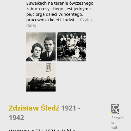
Suwałkach na terenie ówczesnego
zaboru rosyjskiego. Jest jednym z
pięciorga dzieci Wincentego,
pracownika kolei i Ludwi ...
Czytaj
dalej
Zdzisław Śledź
1921 -
1942
Pozycja
w
sali