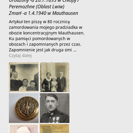
Urodzony -a 20.7.1893 w Chłopy /
Peremozhne (Oblast Lwiw)
Zmarł -a 1.4.1940 w Mauthausen
Artykuł ten piszę w 80 rocznicę
zamordowania mojego pradziadka w
obozie koncentracyjnym Mauthausen.
Ku pamięci pomordowanych w
obozach i zapomnianych przez czas.
Zapomnienie jest jak druga śmi ...
Czytaj dalej