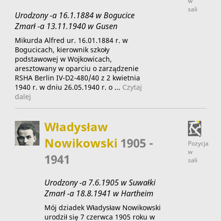
w
sali
Urodzony -a 16.1.1884 w Bogucice
Zmarł -a 13.11.1940 w Gusen
Mikurda Alfred ur. 16.01.1884 r. w
Bogucicach, kierownik szkoły
podstawowej w Wojkowicach,
aresztowany w oparciu o zarządzenie
RSHA Berlin IV-D2-480/40 z 2 kwietnia
1940 r. w dniu 26.05.1940 r. o ...
Czytaj
dalej
Władysław
Nowikowski
1905 -
Pozycja
w
1941
sali
Urodzony -a 7.6.1905 w Suwałki
Zmarł -a 18.8.1941 w Hartheim
Mój dziadek Władysław Nowikowski
urodził się 7 czerwca 1905 roku w