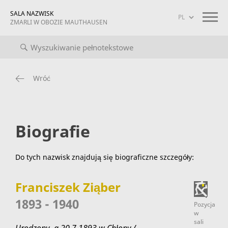
SALA NAZWISK
ZMARLI W OBOZIE MAUTHAUSEN
notekstowe
Biografie
Informacja o projekcie
mauthausen 
Wróć
Biografie
Do tych nazwisk znajdują się biograficzne szczegóły:
Franciszek Ziąber
1893 - 1940
Pozycja
w
sali