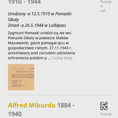
1910 - 1944
Pozycja
w
sali
Urodzony -a 12.5.1910 w Pomaski-
Sikuty
Zmarł -a 26.5.1944 w Loiblpass
Zygmunt Pomaski urodził się we wsi
Pomaski-Sikuty w powiecie Maków
Mazowiecki, gdzie pomagał ojcu w
gospodarstwie rolnym. 27.11.1943 r.
aresztowany pod zarzutem udzielania
schronienia polskim p ...
Czytaj dalej
Alfred Mikurda
1884 -
1940
Pozycja