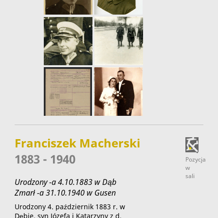
Franciszek Macherski
1883 - 1940
Pozycja
w
sali
Urodzony -a 4.10.1883 w Dąb
Zmarł -a 31.10.1940 w Gusen
Urodzony 4. październik 1883 r. w
Dębie, syn Józefa i Katarzyny z d.